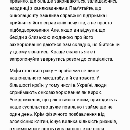
правило, ще більше закриваються, залишаючись
наодинці з хвилюваннями. Пам’ятайте, що
онкопацієнту важлива справжня підтримка і
прийняття його справжніх почуттів, а не просто
підбадьорювання. Але, якщо ви відчули, що
бесіди з близькою людиною про його
захворювання даються вам складно, не бійтесь їй
у цьому зізнатись. Краще скажіть як є і
запропонуйте звернутись разом до спеціаліста.
Міфи стосовно раку – проблема не лише
національного масштабу, а й світового. У
більшості країн, у тому числі в Україні, люди
сприймають онкозахворювання як вирок.
Усвідомлення, що рак є виліковним, приходить в
наше суспільство дуже повільно і займе ще не
один день. Крім фізичного позбавлення від
злоякісних клітин, існує велика кількість ризиків,
з якими може зіткнутись пацієнт вже після