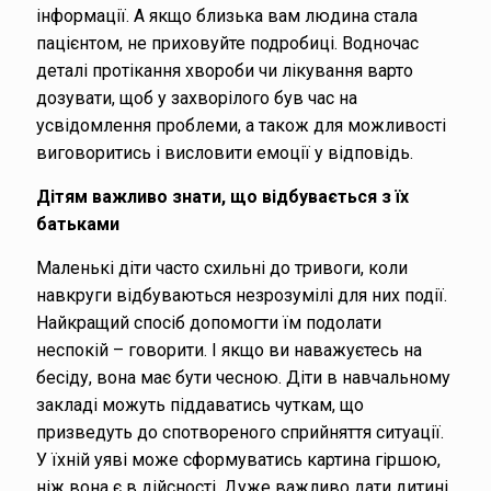
інформації. А якщо близька вам людина стала
пацієнтом, не приховуйте подробиці. Водночас
деталі протікання хвороби чи лікування варто
дозувати, щоб у захворілого був час на
усвідомлення проблеми, а також для можливості
виговоритись і висловити емоції у відповідь.
Дітям важливо знати, що відбувається з їх
батьками
Маленькі діти часто схильні до тривоги, коли
навкруги відбуваються незрозумілі для них події.
Найкращий спосіб допомогти їм подолати
неспокій – говорити. І якщо ви наважуєтесь на
бесіду, вона має бути чесною. Діти в навчальному
закладі можуть піддаватись чуткам, що
призведуть до спотвореного сприйняття ситуації.
У їхній уяві може сформуватись картина гіршою,
ніж вона є в дійсності. Дуже важливо дати дитині