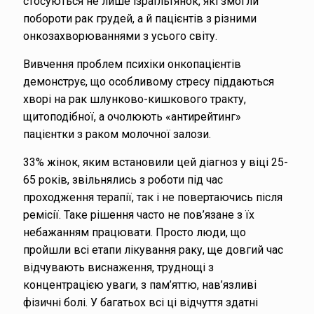
стосуються не лише ізраїльтянок, які змогли
побороти рак грудей, а й пацієнтів з різними
онкозахворюваннями з усього світу.
Вивчення проблем психіки онкопацієнтів
демонструє, що особливому стресу піддаються
хворі на рак шлунково-кишкового тракту,
щитоподібної, а очолюють «антирейтинг»
пацієнтки з раком молочної залози.
33% жінок, яким встановили цей діагноз у віці 25-
65 років, звільнялись з роботи під час
проходження терапії, так і не повертаючись після
ремісії. Таке рішення часто не пов’язане з їх
небажанням працювати. Просто люди, що
пройшли всі етапи лікування раку, ще довгий час
відчувають виснаження, труднощі з
концентрацією уваги, з пам’яттю, нав’язливі
фізичні болі. У багатьох всі ці відчуття здатні